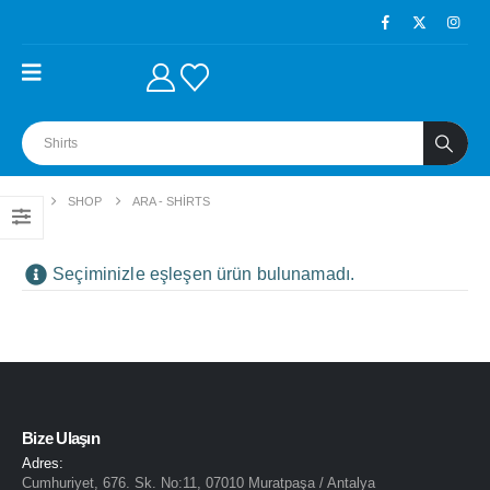
EV
SHOP
ARA - SHIRTS
Seçiminizle eşleşen ürün bulunamadı.
Bize Ulaşın
Adres:
Cumhuriyet, 676. Sk. No:11, 07010 Muratpaşa / Antalya