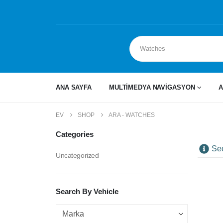
ANA SAYFA
MULTİMEDYA NAVİGASYON
A
EV
SHOP
ARA - WATCHES
Categories
Se
Uncategorized
Search By Vehicle