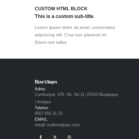
CUSTOM HTML BLOCK
This is a custom sub-title.
Lorem ipsum dolor sit amet, consectetur
adipiscing elit. Cras non placerat mi.
Etiam non tellus
Bize Ulaşın
Adres:
Cumhuriyet, 676. Sk. No:11, 07010 Muratpaşa
/ Antalya
Telefon:
0507 650 21 23
EMAIL:
info@ multimedyam.com