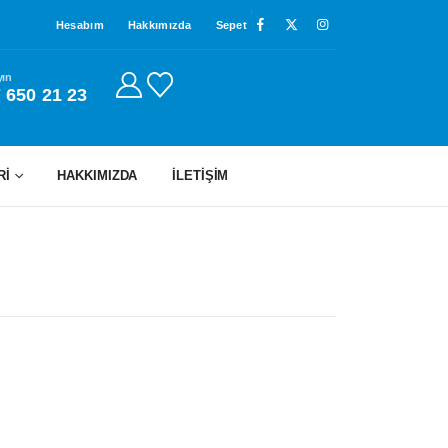
Hesabım
Hakkımızda
Sepet
yın
 650 21 23
Rİ
HAKKIMIZDA
İLETIŞIM