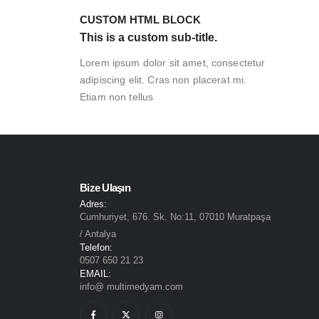
CUSTOM HTML BLOCK
This is a custom sub-title.
Lorem ipsum dolor sit amet, consectetur
adipiscing elit. Cras non placerat mi.
Etiam non tellus
Bize Ulaşın
Adres:
Cumhuriyet, 676. Sk. No:11, 07010 Muratpaşa
/ Antalya
Telefon:
0507 650 21 23
EMAIL:
info@ multimedyam.com