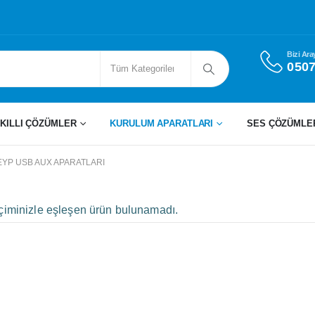
Bizi Ara
0507
KILLI ÇÖZÜMLER
KURULUM APARATLARI
SES ÇÖZÜMLE
EYP USB AUX APARATLARI
çiminizle eşleşen ürün bulunamadı.