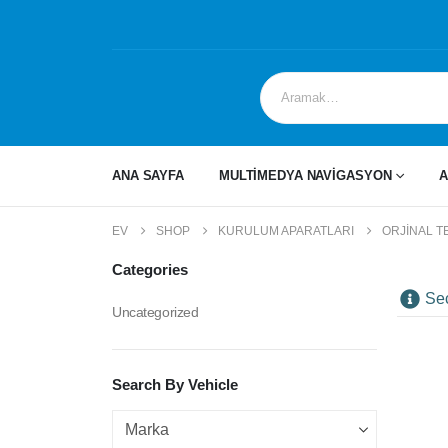
ANA SAYFA
MULTİMEDYA NAVİGASYON
A
EV
SHOP
KURULUM APARATLARI
ORJINAL T
Categories
Se
Uncategorized
Search By Vehicle