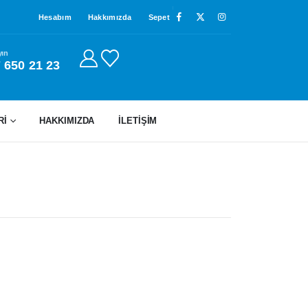
Hesabım
Hakkımızda
Sepet
yın
 650 21 23
Rİ
HAKKIMIZDA
İLETIŞIM