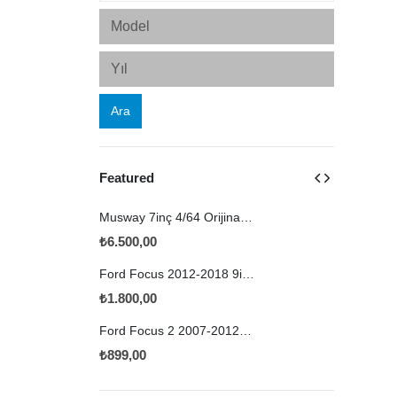
Ara
Featured
Musway 7inç 4/64 Orijinal Görünümlü VW Multimedya
₺
6.500,00
₺
1.299,00
Ford Focus 2012-2018 9inç Çerçeve
₺
1.800,00
₺
1.599,00
Ford Focus 2 2007-2012 9inç Otomatik Çerçeve
₺
899,00
₺
1.599,00