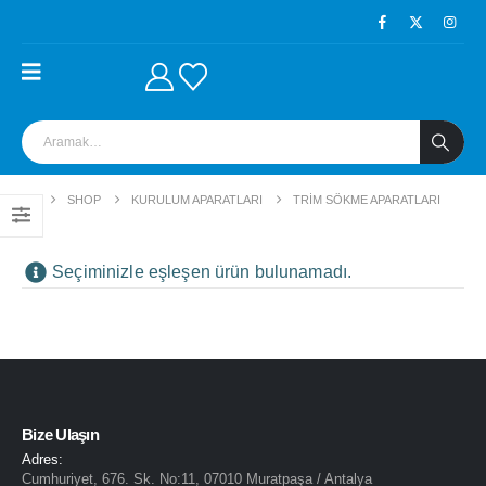
EV
SHOP
KURULUM APARATLARI
TRIM SÖKME APARATLARI
Seçiminizle eşleşen ürün bulunamadı.
Bize Ulaşın
Adres:
Cumhuriyet, 676. Sk. No:11, 07010 Muratpaşa / Antalya