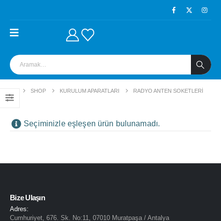
EV
SHOP
KURULUM APARATLARI
RADYO ANTEN SOKETLERI
Seçiminizle eşleşen ürün bulunamadı.
Bize Ulaşın
Adres:
Cumhuriyet, 676. Sk. No:11, 07010 Muratpaşa / Antalya