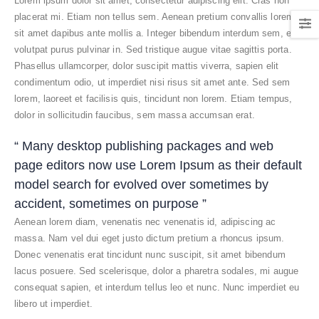
Lorem ipsum dolor sit amet, consectetur adipiscing elit. Cras non
placerat mi. Etiam non tellus sem. Aenean pretium convallis lorem,
sit amet dapibus ante mollis a. Integer bibendum interdum sem, eget
volutpat purus pulvinar in. Sed tristique augue vitae sagittis porta.
Phasellus ullamcorper, dolor suscipit mattis viverra, sapien elit
condimentum odio, ut imperdiet nisi risus sit amet ante. Sed sem
lorem, laoreet et facilisis quis, tincidunt non lorem. Etiam tempus,
dolor in sollicitudin faucibus, sem massa accumsan erat.
“ Many desktop publishing packages and web
page editors now use Lorem Ipsum as their default
model search for evolved over sometimes by
accident, sometimes on purpose ”
Aenean lorem diam, venenatis nec venenatis id, adipiscing ac
massa. Nam vel dui eget justo dictum pretium a rhoncus ipsum.
Donec venenatis erat tincidunt nunc suscipit, sit amet bibendum
lacus posuere. Sed scelerisque, dolor a pharetra sodales, mi augue
consequat sapien, et interdum tellus leo et nunc. Nunc imperdiet eu
libero ut imperdiet.