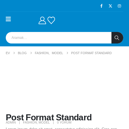
EV
BLOG
FASHION
,
MODEL
POST FORMAT STANDARD
Post Format Standard
ADMIN
FASHION
,
MODEL
0 YORUM